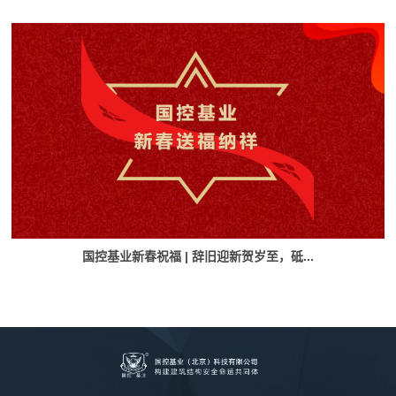
国控基业新春祝福 | 辞旧迎新贺岁至，砥...