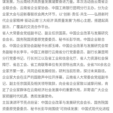
谋发展，为云南经济高质量发展凝聚奋进力量。本次活动由云南省企
业联合会、云南省企业家协会、中国工商银行昆明分行主办，分为企
业家大会与迎新春联欢会两大环节，以“创新·责任·共生——弘扬新时
代企业家精神 驱动云南‘三大经济’高质量发展”为核心主题，搭建起高
层次、广覆盖的交流合作平台。
省人大常委会党组副书记、副主任宗国英，中国企业改革与发展研究
会会长、国务院国资委原党委委员、秘书长彭华岗，中国企业联合
会、中国企业家协会副秘书长郝玉峰，中国企业改革与发展研究会常
务副秘书长李华，中国工商银行云南省分行党委委员、副行长兼昆明
分行党委书记、行长刘江以及省工业和信息化厅、省人力资源社会保
障厅、省总工会、省工商联等单位有关领导出席大会。全省700余名企
业家齐聚一堂，共同总结发展经验，研判当前形势，探讨未来路径。
企业家大会在庄严的国歌声中拉开序幕，云南省人大常委会党组副书
记、副主任宗国英及相关领导致辞，向全省企业家致以诚挚问候，肯
定了企业家群体在云南经济社会发展中的重要作用，并寄语广大企业
家把握时代机遇、勇担发展使命。
主旨演讲环节亮点纷呈：中国企业改革与发展研究会会长、国务院国
资委原党委委员、秘书长彭华岗围绕“可持续发展：中国式现代化进程