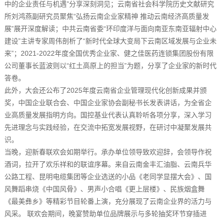
中的企业责任与机遇”分享深刻洞见；云南省社会科学院历史文献研究
所刘鸿燕副研究员聚焦“弘扬云南企业家精神 推动云南经济高质量发
展”展开深度解读；中共云南省委“环印度洋与面向南亚东南亚辐射中心
建设”主讲专家周伟剖析了“新时代全球大变局下云南区域发展与企业未
来”；2021-2022年度全国优秀企业家、健之佳医药连锁集团股份有限
公司董事长蓝波则以“红土高原上的担当”为题，分享了企业家的新时代
答卷。
此外，大会还公布了2025年度云南省企业管理现代化创新成果并颁
奖，中国企业联合会、中国企业家协会副秘书长发表讲话，为全省企
业高质量发展指明方向。国控基业代表认真聆听各项分享，深入学习
先进理念与实践经验，在交流中拓宽发展视野，在研讨中凝聚发展共
识。
当晚，迎新春联欢会如期举行。承办单位领导致欢迎辞，会领导作祝
酒词，拉开了欢乐祥和的联谊序幕。来自云南金丰汇油脂、云南兵华
公路工程、昆明电缆集团等企业选送的小品《老同学显摆大会》、国
风舞蹈串烧《中国风骨》、男声小合唱《更上层楼》、民族烟盒舞
《最美彝乡》等精彩节目轮番上演，充分展现了云南企业界的活力与
风采。 联欢会期间，晚宴赞助单位品牌展示与多轮抽奖环节穿插进