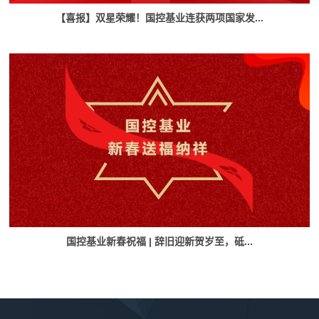
【喜报】双星荣耀！国控基业连获两项国家发...
国控基业新春祝福 | 辞旧迎新贺岁至，砥...